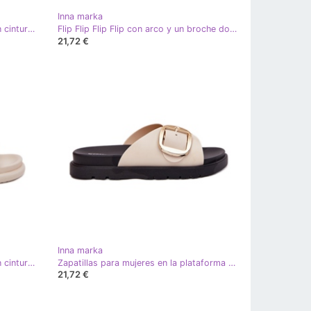
Inna marka
Zapatillas de goma de mujeres con cinturón blanco
Flip Flip Flip Flip con arco y un broche dorado brillante beige
21,72 €
Inna marka
Zapatillas de goma de mujeres con cinturón beige
Zapatillas para mujeres en la plataforma con una abrazadera dorada beige
21,72 €