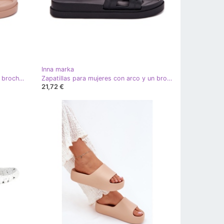
Inna marka
Zapatillas para mujeres con arco y broche dorado beige
Zapatillas para mujeres con arco y un broche dorado negro
21,72 €