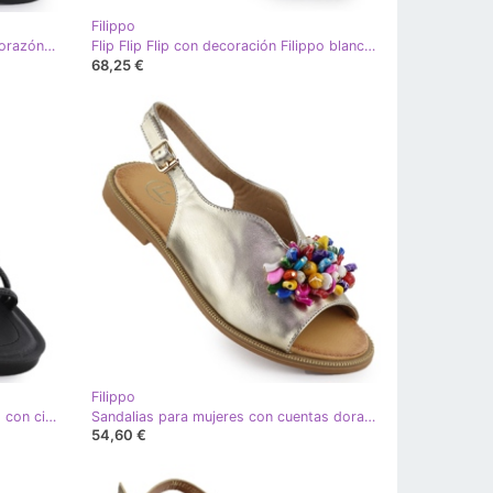
Filippo
Sandalias de mujeres planas con corazón Black Filippo DS6926 negro
Flip Flip Flip con decoración Filippo blanco DS3703
68,25 €
Filippo
Sandalias de mujeres con romanos con circones cúbicos Filippo negro DS6884
Sandalias para mujeres con cuentas doradas Filippo DS6230 dorado
54,60 €