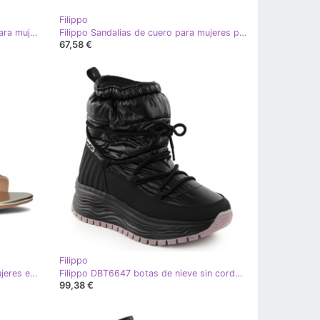
Filippo
Filippo Sandalias de cuero plano para mujeres Obacs DS6885/25 Brown marrón
Filippo Sandalias de cuero para mujeres para beige ds7043/25 ser cuñas
67,58 €
Filippo
Filippo Sandalias de cuero para mujeres en el Post de Oro DS6901/25 dorado
Filippo DBT6647 botas de nieve sin cordones para mujer, negro
99,38 €