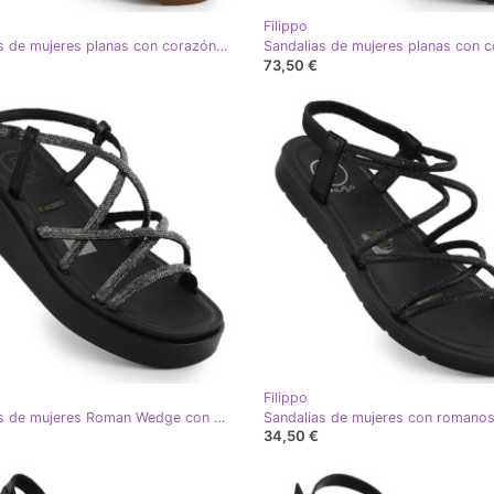
Filippo
Sandalias de mujeres planas con corazón Filippo blanco DS6926
73,50 €
Filippo
Sandalias de mujeres Roman Wedge con circonitos negros Filippo DS6898
34,50 €