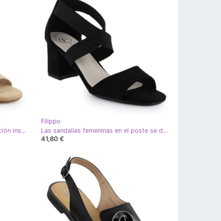
Filippo
Sandalias de mujeres en la publicación insertada en el Beige Elastics Filippo DS6920
Las sandalias femeninas en el poste se deslizaron en el Black Elastics Filippo DS6920 negro
41,80 €