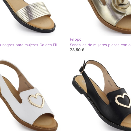
Filippo
Sandalias negras para mujeres Golden Filippo DS6917 negro
73,50 €