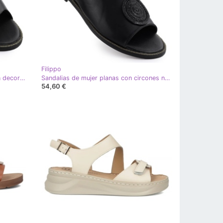
Filippo
Aleta para mujeres con un corazón decorativo Filippo DK6909 negro
Sandalias de mujer planas con circones negros de filippo DS6229
54,60 €