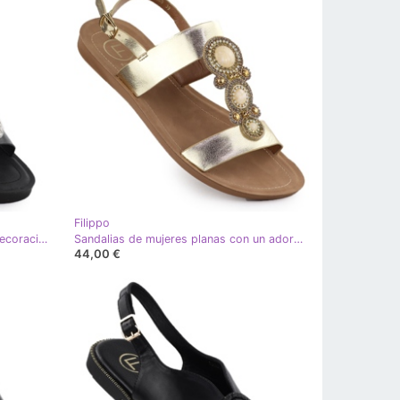
Filippo
Sandalias de mujeres planas con decoración Black Filippo DS6885 negro
Sandalias de mujeres planas con un adorno metálico dorado Filippo DS6882
44,00 €