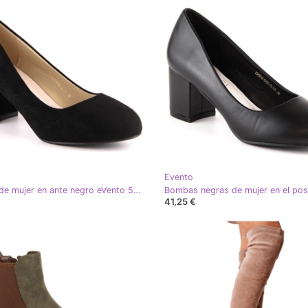
Evento
Salones de mujer en ante negro eVento 5952
41,25 €