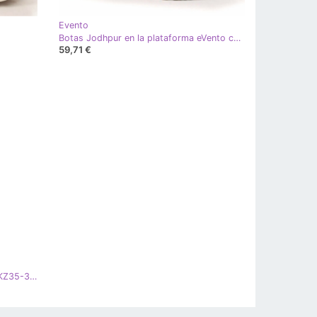
Evento
Botas Jodhpur en la plataforma eVento caqui
59,71 €
Botas largas lycra ante Evento 20KZ35-3330 Camel marrón amarillo