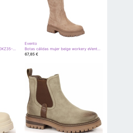
Evento
Botas Largas Ante Lycra Evento 20KZ35-3330 Beige
Botas cálidas mujer beige workery eVento EVE369B
67,85 €