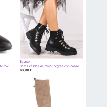
Evento
Bombas negras de mujer en el poste eVento 5950 negro
Botas cálidas de mujer negras con cordones eVento negro
60,00 €