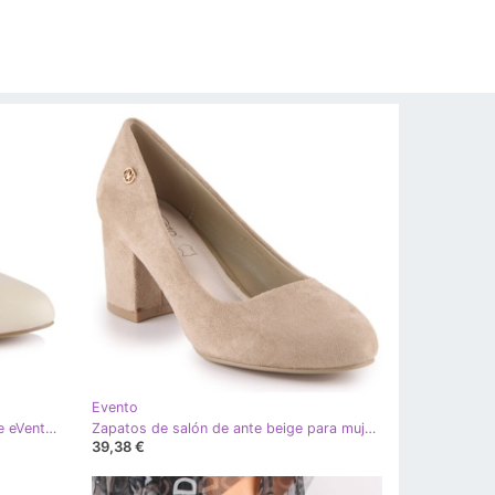
Evento
Bombas beige de mujer en el poste eVento 5950
Zapatos de salón de ante beige para mujer en el puesto eVento 5952
39,38 €