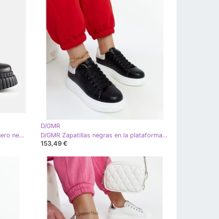
D/GMR
D/GMR Zapatillas de deporte de cuero negro en la plataforma Karino
D/GMR Zapatillas negras en la plataforma GOE JJ2N4052 negro
153,49 €