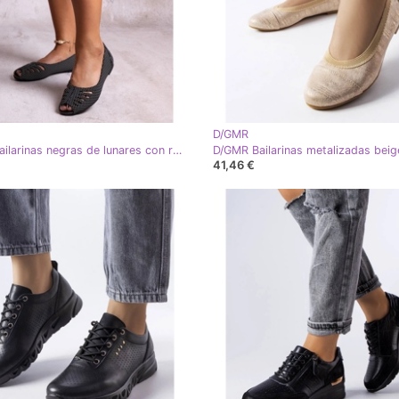
D/GMR
D/GMR Bailarinas negras de lunares con recorte de Laforge negro
41,46 €