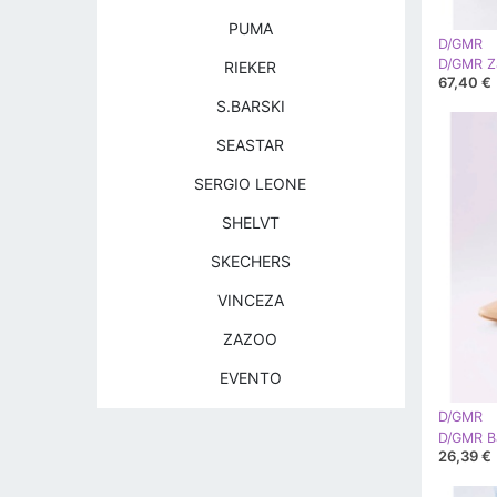
PUMA
D/GMR
RIEKER
67,40 €
S.BARSKI
SEASTAR
SERGIO LEONE
SHELVT
SKECHERS
VINCEZA
ZAZOO
EVENTO
D/GMR
D/GMR Ba
26,39 €