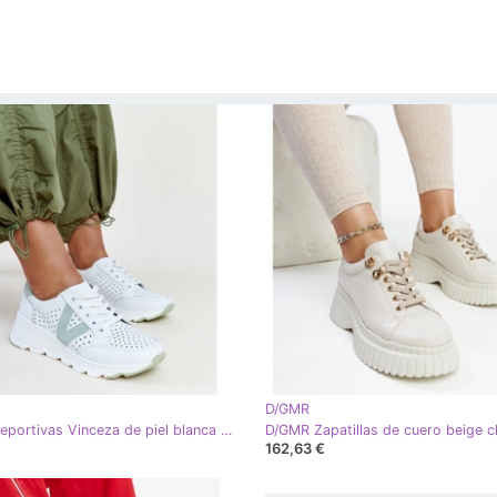
D/GMR
D/GMR Deportivas Vinceza de piel blanca calada blanco
162,63 €