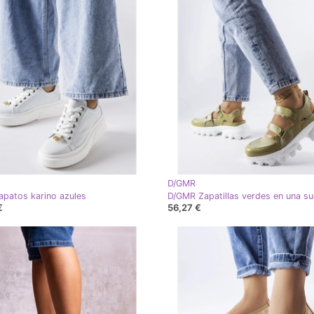
D/GMR
patos karino azules
€
56,27 €