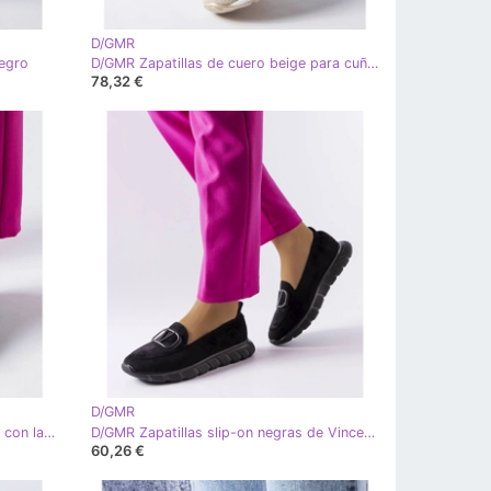
D/GMR
negro
D/GMR Zapatillas de cuero beige para cuña jazzar
78,32 €
D/GMR
D/GMR Elegantes bailarinas negras con lazo de Lastra negro
D/GMR Zapatillas slip-on negras de Vincez negro
60,26 €