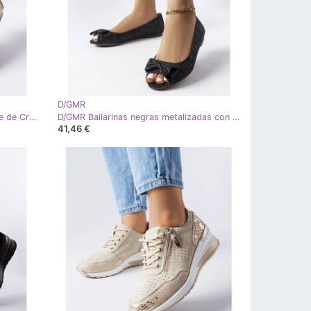
D/GMR
D/GMR Bailarinas metalizadas beige de Crummit
D/GMR Bailarinas negras metalizadas con lazo de Hawk negro
41,46 €