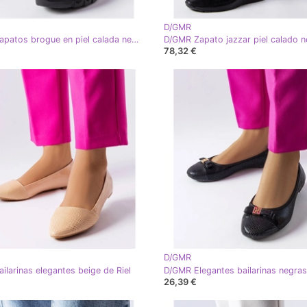
D/GMR
D/GMR Zapatos brogue en piel calada negros de Brodeur
D/GMR Zapato jazzar piel calado 
78,32 €
D/GMR
ilarinas elegantes beige de Riel
26,39 €