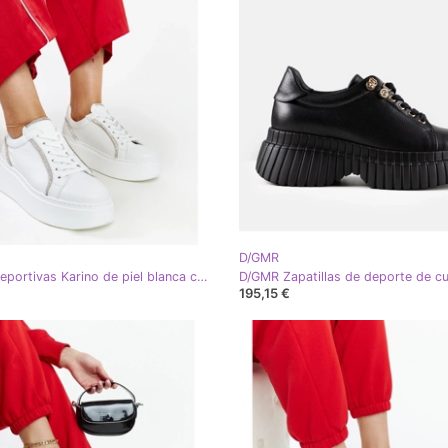
D/GMR
D/GMR Deportivas Karino de piel blanca con pedrería blanco
€
195,15 €