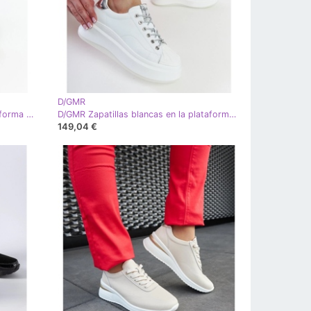
D/GMR
D/GMR Zapatillas negras con plataforma Goe NN2N4034 negro
D/GMR Zapatillas blancas en la plataforma GOE NN2N4033 blanco
149,04 €