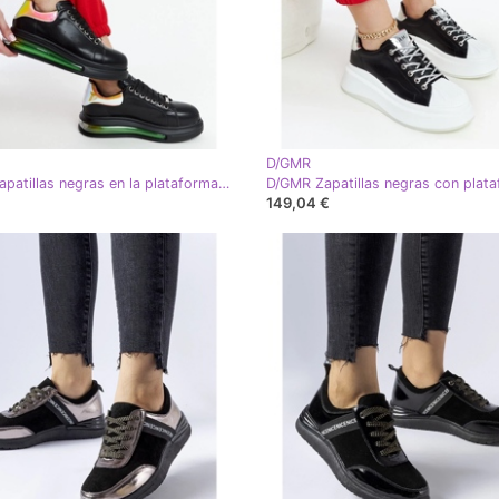
D/GMR
D/GMR Zapatillas negras en la plataforma GOE NN2N4030 negro
149,04 €