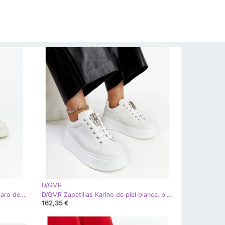
D/GMR
D/GMR Zapatillas de cuero beige claro de Karino
D/GMR Zapatillas Karino de piel blanca. blanco
162,35 €