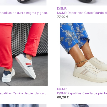
D/GMR
D/GMR Zapatillas de cuero negras y grises de Castelfidardo negro
77,90 €
D/GMR
D/GMR Zapatillas Camilla de piel blanca con cordones blanco
60,26 €