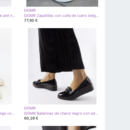
D/GMR
D/GMR Deportivas Castelfidardo de piel negra negro
D/GMR Zapatillas con cuña de cuero beige de Federico
77,90 €
D/GMR
D/GMR Zapatillas Camilla de piel beige con cordones
D/GMR Bailarinas de charol negro con adorno Mellori
60,26 €