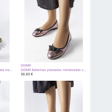
D/GMR
D/GMR Zapatillas verdes en una suela masiva de Djurs
D/GMR Bailarinas plateadas metalizadas con lazo Boro plata
32,02 €