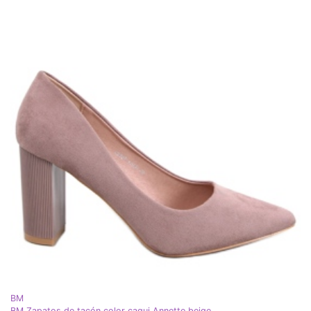
BM
BM Zapatos de tacón color caqui Annette beige