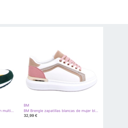
BM
BM Zapatillas de mujer Cagle Green multicolor
BM Brengle zapatillas blancas de mujer blanco rosa multicolor
32,99 €