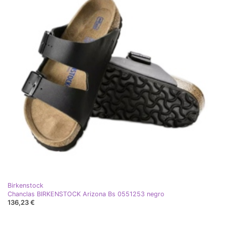
Birkenstock
Chanclas BIRKENSTOCK Arizona Bs 0551253 negro
136,23 €