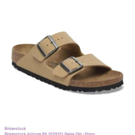
Birkenstock
Birkenstock Arizona BS 1029151 Beige Flip -Flops