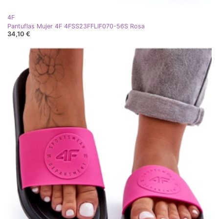
4F
Pantuflas Mujer 4F 4FSS23FFLIF070-56S Rosa
34,10 €