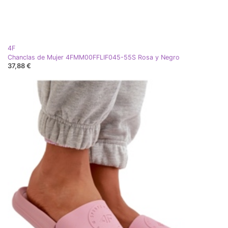
4F
Chanclas de Mujer 4FMM00FFLIF045-55S Rosa y Negro
37,88 €