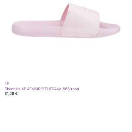
4F
Chanclas 4F 4FMM00FFLIF044A 56S rosa
31,29 €