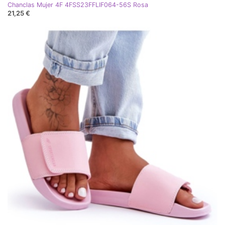
Chanclas Mujer 4F 4FSS23FFLIF064-56S Rosa
21,25 €