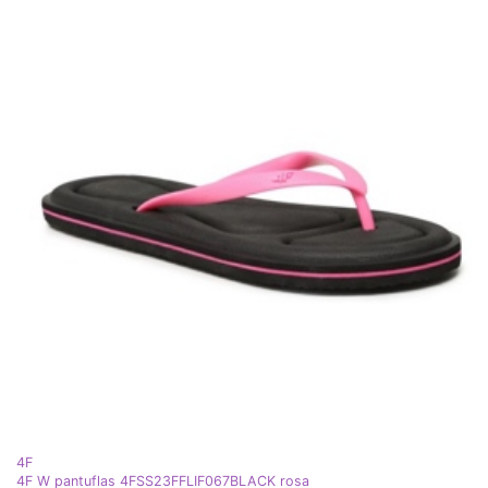
4F
4F W pantuflas 4FSS23FFLIF067BLACK rosa