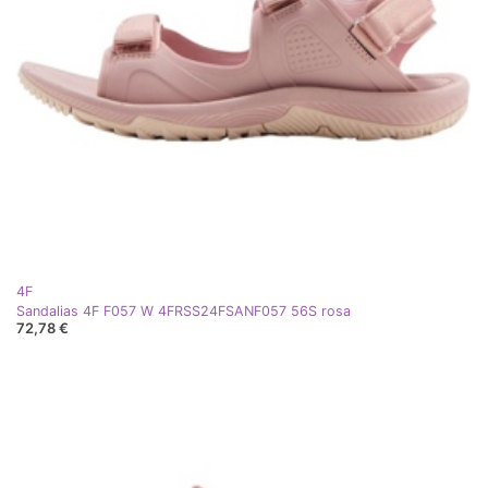
4F
Sandalias 4F F057 W 4FRSS24FSANF057 56S rosa
72,78 €