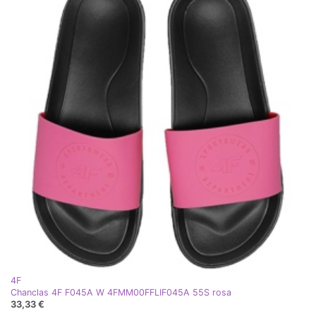
4F
Chanclas 4F F045A W 4FMM00FFLIF045A 55S rosa
33,33 €