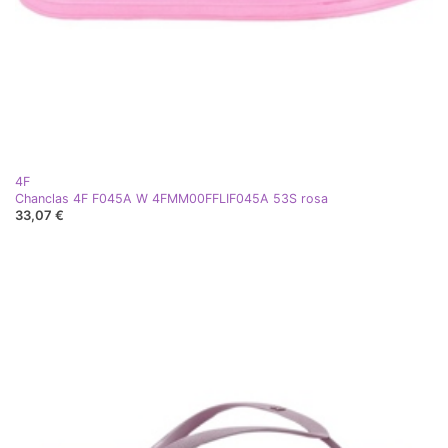
4F
Chanclas 4F F045A W 4FMM00FFLIF045A 53S rosa
33,07 €