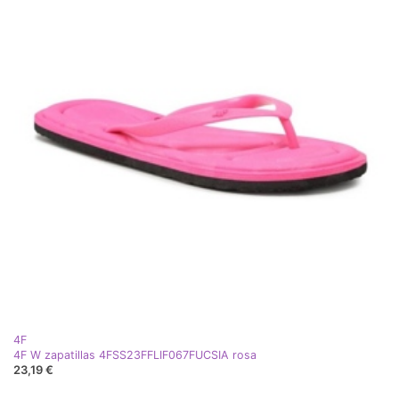
4F
4F W zapatillas 4FSS23FFLIF067FUCSIA rosa
23,19 €