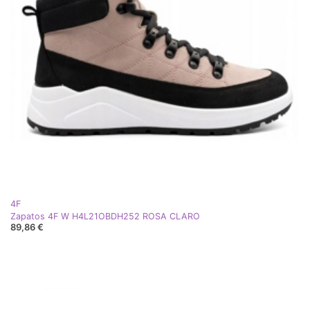
4F
Zapatos 4F W H4L21OBDH252 ROSA CLARO
89,86 €