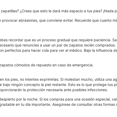
 zapatillas? ¿Crees que esto le dará más espacio a tus pies? ¡Nada p
provocar abrasiones, que conviene evitar. Recuerde que cuanto más
debes recordar que es un proceso gradual que requiere paciencia. 
cesario que renuncies a usar un par de zapatos recién comprados. 
n perfectos para hacer cola para ver al médico. Bajo la influencia de
e zapatos cómodos de repuesto en caso de emergencia.
n los pies, no intentes exprimirlas. Si molestan mucho, utiliza una a
re bajo ningún concepto la piel restante. Esto es lo que protege tus 
oporcionarán la protección necesaria ante posibles infecciones.
pierto por la noche. Si los compras para una ocasión especial, vale 
agradable en tu día importante. Asegúrese de consultar otras formas 