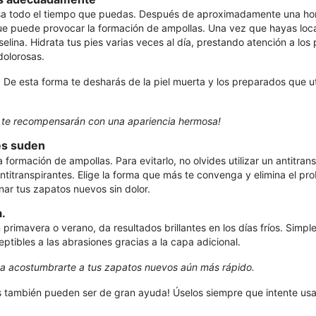
asa todo el tiempo que puedas. Después de aproximadamente una hor
ue puede provocar la formación de ampollas. Una vez que hayas loca
ina. Hidrata tus pies varias veces al día, prestando atención a los 
dolorosas.
 De esta forma te desharás de la piel muerta y los preparados que ut
os te recompensarán con una apariencia hermosa!
ies suden
formación de ampollas. Para evitarlo, no olvides utilizar un antitran
titranspirantes. Elige la forma que más te convenga y elimina el pro
nar tus zapatos nuevos sin dolor.
a.
rimavera o verano, da resultados brillantes en los días fríos. Simp
tibles a las abrasiones gracias a la capa adicional.
á a acostumbrarte a tus zapatos nuevos aún más rápido.
es también pueden ser de gran ayuda! Úselos siempre que intente usa