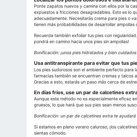
Ponte zapatos nuevos y camina con ellos por la c
expuestos a fricciones desagradables. Esto es lo q
adecuadamente. Necesitarás crema para pies o vasel
tienen más probabilidades de desarrollar ampollas 
Recuerda también exfoliar tus pies con regularidad.
pondrá en camino hacia unos pies sin ampollas!
Bonificación: ¡unos pies hidratados y bien cuidad
Usa antitranspirante para evitar que tus p
Los pies sudorosos son el ambiente perfecto para la 
farmacias también se encuentran cremas y talcos an
Gracias a esto, estarás un paso más cerca de estre
En días fríos, use un par de calcetines extr
Aunque este método no es especialmente eficaz en p
gruesos, lo que hará que sus pies sean menos suscep
Bonificación: un par de calcetines extra te ayudar
Si estamos en pleno verano caluroso, ¡los calcetin
sientas cómodo.