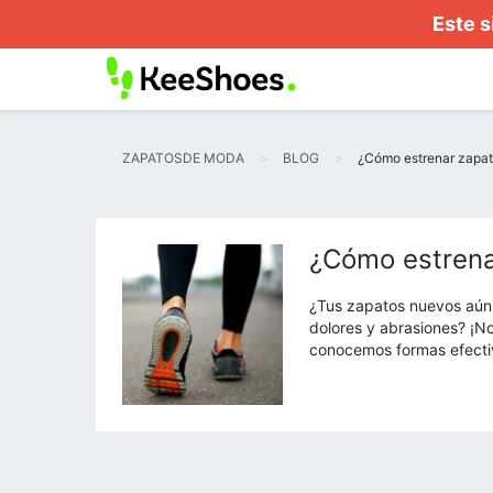
Este s
ZAPATOSDE MODA
BLOG
¿Cómo estrenar zapato
¿Cómo estrena
¿Tus zapatos nuevos aún 
dolores y abrasiones? ¡N
conocemos formas efecti