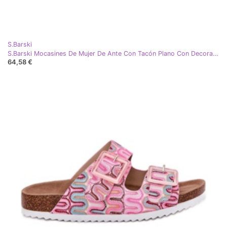
S.Barski
S.Barski Mocasines De Mujer De Ante Con Tacón Plano Con Decoración D&amp;A TW101 Dirty Pink rosa
64,58 €