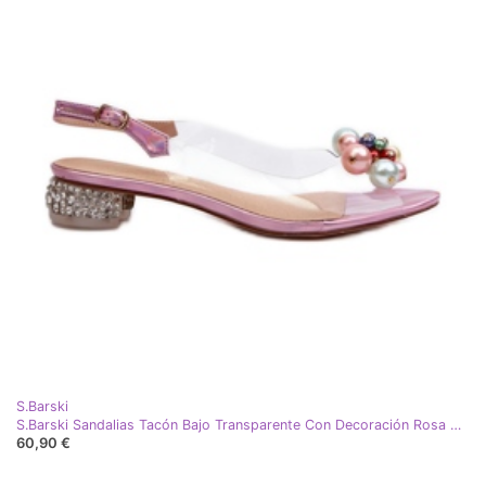
S.Barski
S.Barski Sandalias Tacón Bajo Transparente Con Decoración Rosa D&amp;A MR38-368
60,90 €