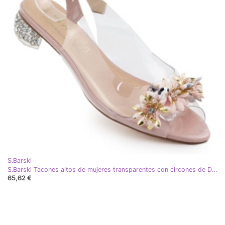
S.Barski
S.Barski Tacones altos de mujeres transparentes con circones de D&amp;A Pink D&amp;A por S. Barski MR51-709 rosa
65,62 €