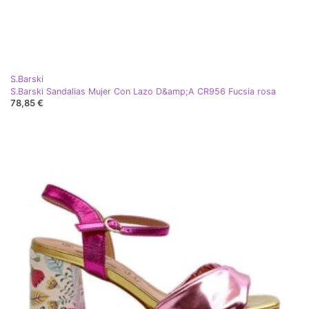
S.Barski
S.Barski Sandalias Mujer Con Lazo D&amp;A CR956 Fucsia rosa
78,85 €