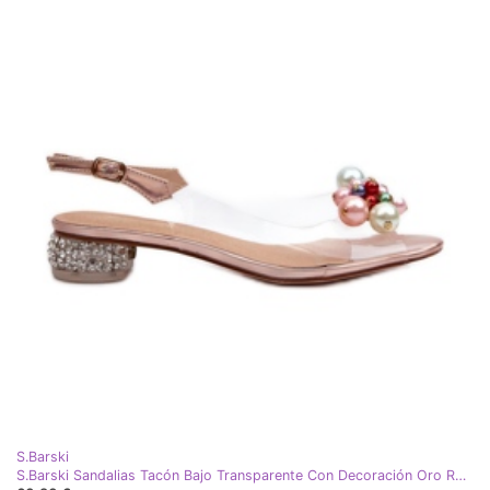
S.Barski
S.Barski Sandalias Tacón Bajo Transparente Con Decoración Oro Rosa D&amp;A MR38-368