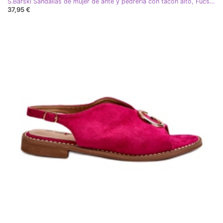
S.Barski Sandalias de mujer de ante y pedrería con tacón alto, Fucsia rosa
37,95 €