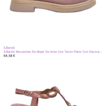
S.Barski
S.Barski Mocasines De Mujer De Ante Con Tacón Plano Con Decoración D&amp;A TW101 Dirty Pink rosa
64,58 €