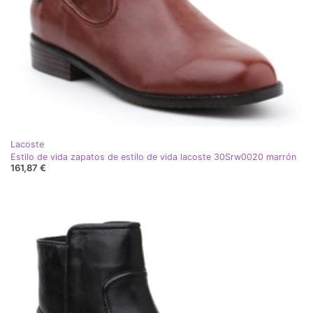
Lacoste
Estilo de vida zapatos de estilo de vida lacoste 30Srw0020 marrón
161,87 €