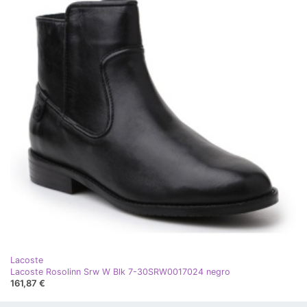
Lacoste
Lacoste Rosolinn Srw W Blk 7-30SRW0017024 negro
161,87 €