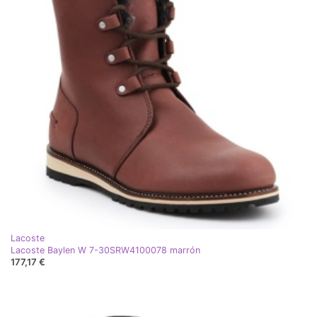
Lacoste
Lacoste Baylen W 7-30SRW4100078 marrón
177,17 €