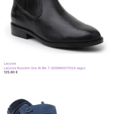
Lacoste
Lacoste Rosolinn Srw W Blk 7-30SRW0017024 negro
125,60 €