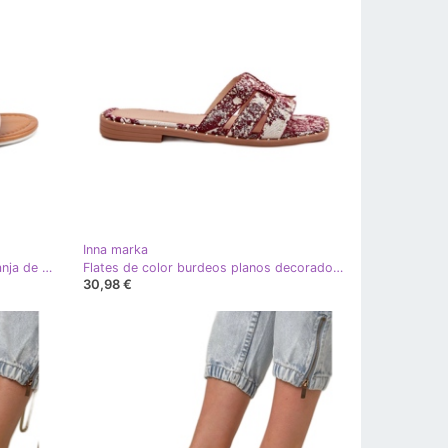
Inna marka
Sandalias para mujeres con una franja de brocade rojo
Flates de color burdeos planos decorados rojo
30,98 €