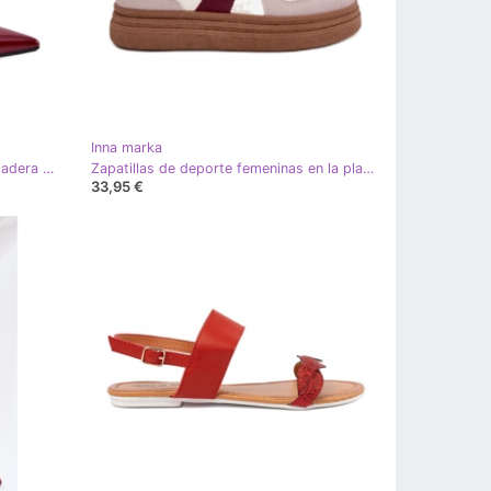
Inna marka
Tacones barnizados con una abrazadera de Borgoña dorada rojo
Zapatillas de deporte femeninas en la plataforma burdeos rojo
33,95 €