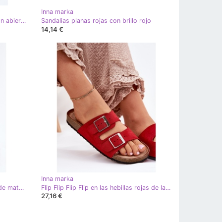
Inna marka
Pintados tacones altos con un talón abierto y herramientas puntiagudas Borgoña rojo
Sandalias planas rojas con brillo rojo
14,14 €
Inna marka
Chanclas para mujeres con flores de material rojo
Flip Flip Flip Flip en las hebillas rojas de la plataforma de corcho rojo
27,16 €