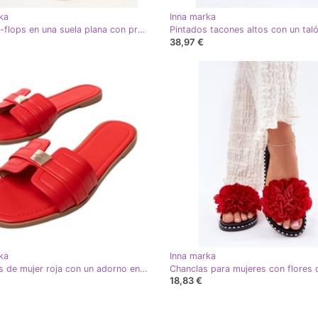
ka
Inna marka
Flip rojo -flops en una suela plana con prensado
38,97 €
ka
Inna marka
Zapatillas de mujer roja con un adorno en el cinturón rojo
18,83 €