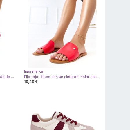
Inna marka
Borgoña Bombas en el enorme poste de Barola rojo
Flip rojo -flops con un cinturón molar ancho
19,49 €