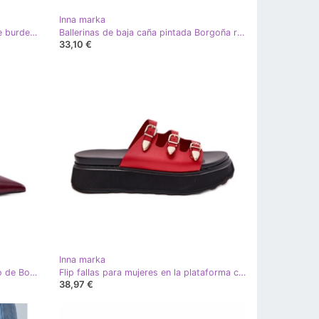
Inna marka
Tacones de encaje con un tacón de burdeos abierto rojo
Ballerinas de baja caña pintada Borgoña rojo
33,10 €
Inna marka
Bomba sobre un tacón con un arco de Borgoña rojo
Flip fallas para mujeres en la plataforma con rayas rojas rojo
38,97 €