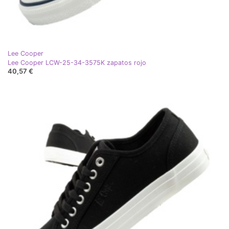
Lee Cooper
Lee Cooper LCW-25-34-3575K zapatos rojo
40,57 €