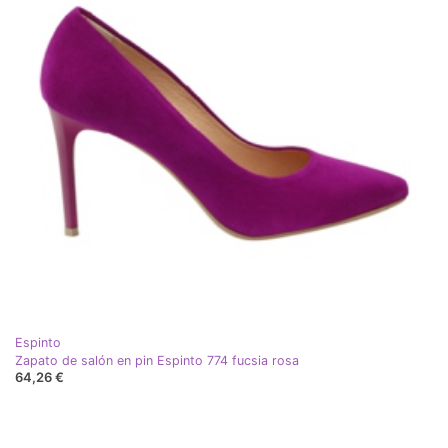
Espinto
Zapato de salón en pin Espinto 774 fucsia rosa
64,26 €