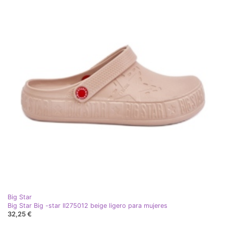
Big Star
Big Star Big -star II275012 beige ligero para mujeres
32,25 €