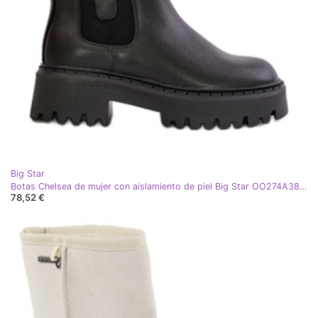
Big Star
Botas Chelsea de mujer con aislamiento de piel Big Star OO274A386 Negro
78,52 €