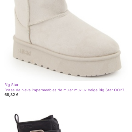
Big Star
Botas de nieve impermeables de mujer mukluk beige Big Star OO274897
69,82 €