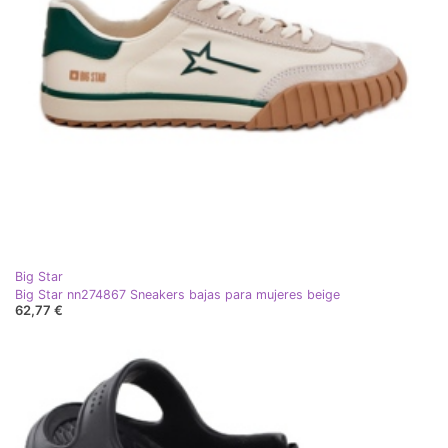
Big Star
Big Star nn274867 Sneakers bajas para mujeres beige
62,77 €