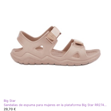
Big Star
Sandalias de espuma para mujeres en la plataforma Big Star RR274A515 Beige
29,70 €