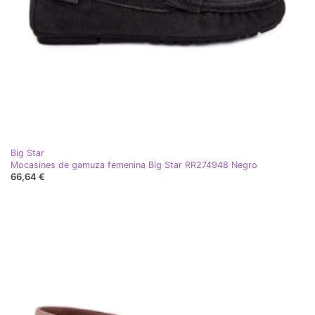
Big Star
Mocasines de gamuza femenina Big Star RR274948 Negro
66,64 €