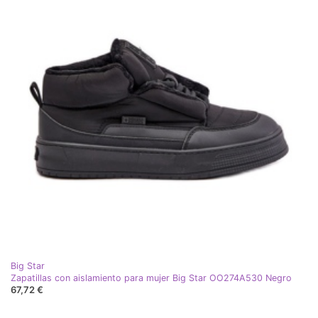
Big Star
Zapatillas con aislamiento para mujer Big Star OO274A530 Negro
67,72 €