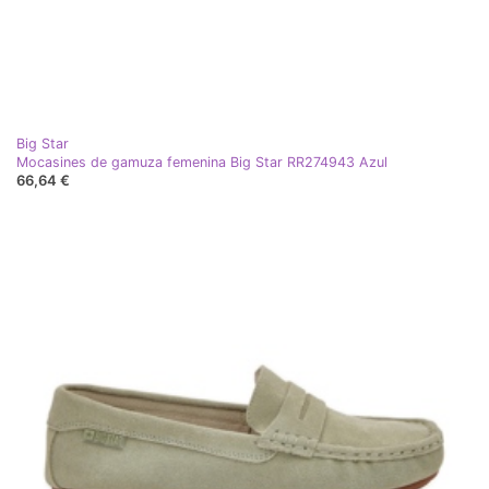
Big Star
Mocasines de gamuza femenina Big Star RR274943 Azul
66,64 €