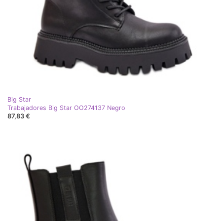
Big Star
Trabajadores Big Star OO274137 Negro
87,83 €