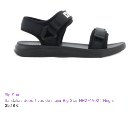
Big Star
Sandalias deportivas de mujer Big Star HH274A024 Negro
35,18 €