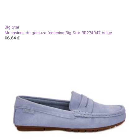
Big Star
Mocasines de gamuza femenina Big Star RR274947 beige
66,64 €