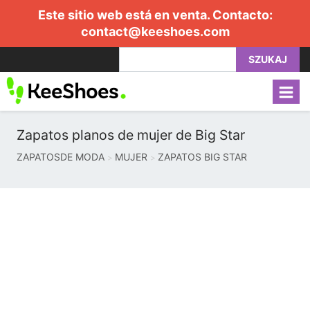
Este sitio web está en venta. Contacto:
contact@keeshoes.com
SZUKAJ
Zapatos planos de mujer de Big Star
ZAPATOSDE MODA
MUJER
ZAPATOS BIG STAR