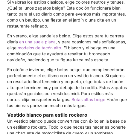
Si valoras los estilos clásicos, elige colores neutros y tenues.
¿Qué tal unos zapatos beige? Esta opción funcionará bien
tanto para el uso diario como para eventos más importantes,
como un bautizo, una fiesta en el jardín o una cita en un
restaurante refinado.
En verano, elige sandalias beige. Elige estos para tu carrera
diaria
en una suela plana
, y para ocasiones más sofisticadas,
elige
modelos de tacón alto
. El blanco y el beige es una
combinación que te ayudará a resaltar tu bronceado
navideño, haciendo que tu figura luzca más esbelta.
En otoño e invierno, elige botas beige, que complementarán
perfectamente el estilismo con un vestido blanco. Si quieres
un resultado final femenino y coqueto, elige botas de tacón
alto que terminen muy por debajo de la rodilla. Estos zapatos
quedarán geniales con vestidos midi. Para estilos más
cortos, elija mosqueteros largos.
Botas altas beige
Harán que
tus piernas parezcan mucho más largas.
Vestido blanco para estilo rockero
Un vestido blanco puede convertirse con éxito en la base de
un estilismo rockero. Todo lo que necesitas hacer es ponerte
una chaqueta de motociclista de cuero y un sombrero