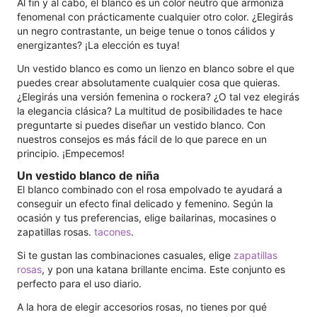
Al fin y al cabo, el blanco es un color neutro que armoniza
fenomenal con prácticamente cualquier otro color. ¿Elegirás
un negro contrastante, un beige tenue o tonos cálidos y
energizantes? ¡La elección es tuya!
Un vestido blanco es como un lienzo en blanco sobre el que
puedes crear absolutamente cualquier cosa que quieras.
¿Elegirás una versión femenina o rockera? ¿O tal vez elegirás
la elegancia clásica? La multitud de posibilidades te hace
preguntarte si puedes diseñar un vestido blanco. Con
nuestros consejos es más fácil de lo que parece en un
principio. ¡Empecemos!
Un vestido blanco de niña
El blanco combinado con el rosa empolvado te ayudará a
conseguir un efecto final delicado y femenino. Según la
ocasión y tus preferencias, elige bailarinas, mocasines o
zapatillas rosas.
tacones
.
Si te gustan las combinaciones casuales, elige
zapatillas
rosas
, y pon una katana brillante encima. Este conjunto es
perfecto para el uso diario.
A la hora de elegir accesorios rosas, no tienes por qué