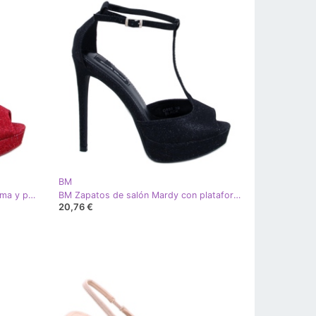
BM
BM Zapatos de tacón con plataforma y puntera abierta Mardy Red rojo
BM Zapatos de salón Mardy con plataforma y puntera abierta en negro
20,76 €