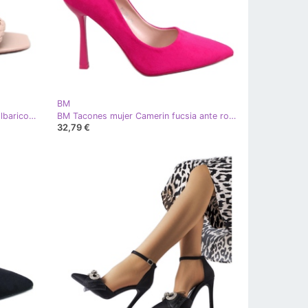
BM
BM Sandalias tacón bajo Arritola Albaricoque beige
BM Tacones mujer Camerin fucsia ante rosa
32,79 €