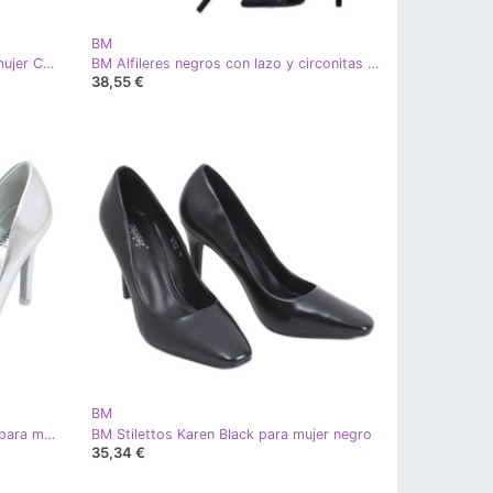
BM
BM Zapatos de tacón de ante de mujer Camerin Black negro
BM Alfileres negros con lazo y circonitas de Bussi
38,55 €
BM
BM Tacones de aguja Karen Silver para mujer plata
BM Stilettos Karen Black para mujer negro
35,34 €