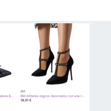
BM
BM Zapatos de tacón abierto de Deluna Black negro
BM Alfileres negros decorados con una raya de Prunella
18,61 €