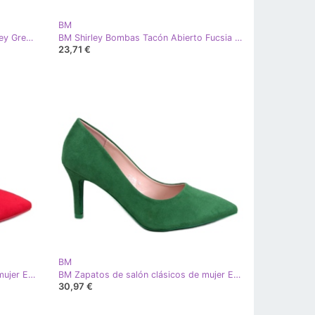
BM
BM Zapatos de tacón abierto Shirley Green verde
BM Shirley Bombas Tacón Abierto Fucsia rosa
23,71 €
BM
BM Zapatos de salón clásicos de mujer Eurielle Red rojo
BM Zapatos de salón clásicos de mujer Eurielle Green verde
30,97 €