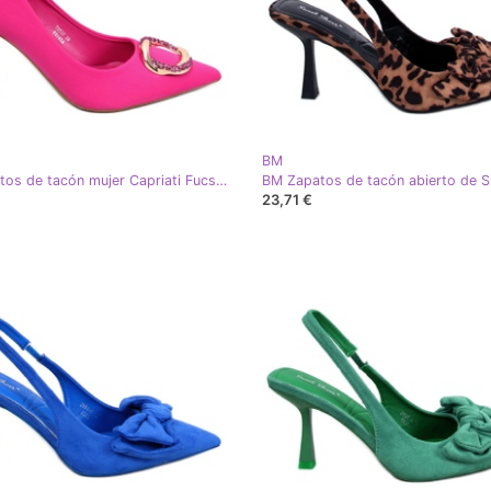
BM
BM Zapatos de tacón mujer Capriati Fucsia rosa
23,71 €